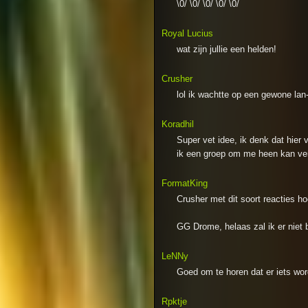
\0/ \0/ \0/ \0/ \0/
Royal Lucius
wat zijn jullie een helden!
Crusher
lol ik wachtte op een gewone lan-p
Koradhil
Super vet idee, ik denk dat hier
ik een groep om me heen kan ve
FormatKing
Crusher met dit soort reacties h
GG Drome, helaas zal ik er niet 
LeNNy
Goed om te horen dat er iets word
Rpktje