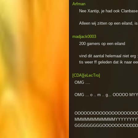
Arfman
Nee Xantip, je had ook Clanbas
Alleen wij zitten op een eiland, i
madjack0003
200 gamers op een eiland
vind dit aantal helemaal niet erg :
tis weer ff geleden dat ik naar ee
[CDA][eLecTro]
OMG ....
OMG ... o .. m .. g... OOOOO
OOOOOOOOOOOOOOOOOOOO
MMMMMMMMMMMMYYYYYYYY
GGGGGGGGGOOOOOOOODDDD