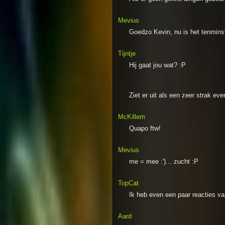
Mevius
Goedzo Kevin, nu is het tenminste
Tijntje
Hij gaat jou wat? :P
Ziet er uit als een zeer strak ev
McKillem
Quapo ftw!
Mevius
me = mee :')... zucht :P
TopCat
Ik heb even een paar reacties va
Aard