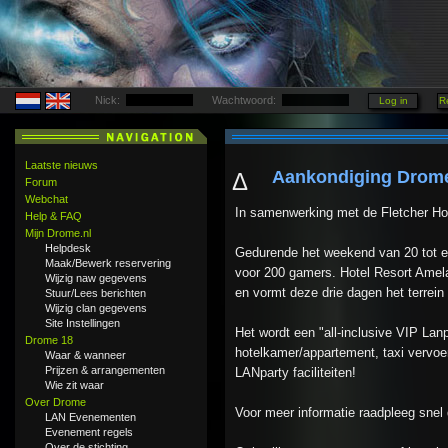
Nick:
Wachtwoord:
Laatste nieuws
Aankondiging Drome
Δ
Forum
Webchat
In samenwerking met de Fletcher Ho
Help & FAQ
Mijn Drome.nl
Helpdesk
Gedurende het weekend van 20 tot en
Maak/Bewerk reservering
voor 200 gamers. Hotel Resort Amela
Wijzig naw gegevens
en vormt deze drie dagen het terrei
Stuur/Lees berichten
Wijzig clan gegevens
Site Instellingen
Het wordt een "all-inclusive VIP Lan
Drome 18
hotelkamer/appartement, taxi vervoer
Waar & wanneer
Prijzen & arrangementen
LANparty faciliteiten!
Wie zit waar
Over Drome
Voor meer informatie raadpleeg snel
LAN Evenementen
Evenement regels
Over de stichting