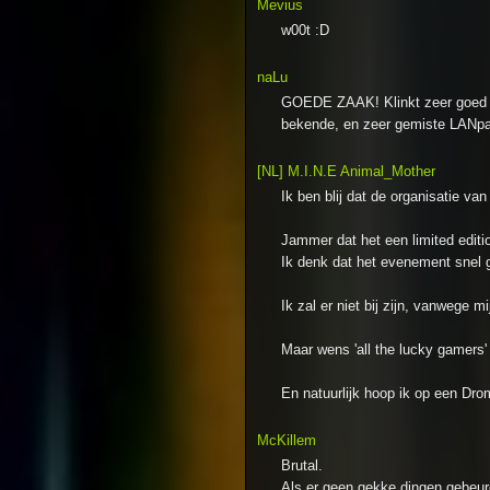
Mevius
w00t :D
naLu
GOEDE ZAAK! Klinkt zeer goed all
bekende, en zeer gemiste LANpart
[NL] M.I.N.E Animal_Mother
Ik ben blij dat de organisatie va
Jammer dat het een limited editio
Ik denk dat het evenement snel ge
Ik zal er niet bij zijn, vanwege 
Maar wens 'all the lucky gamers' 
En natuurlijk hoop ik op een Dro
McKillem
Brutal.
Als er geen gekke dingen gebeur