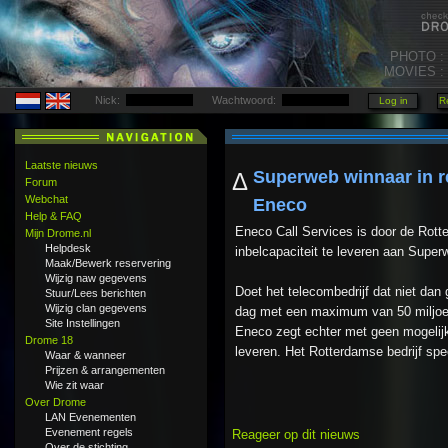
PHOTO :
MOVIES :
Nick:
Wachtwoord:
Laatste nieuws
Superweb winnaar in r
Δ
Forum
Webchat
Eneco
Help & FAQ
Eneco Call Services is door de Rott
Mijn Drome.nl
Helpdesk
inbelcapaciteit te leveren aan Super
Maak/Bewerk reservering
Wijzig naw gegevens
Doet het telecombedrijf dat niet da
Stuur/Lees berichten
Wijzig clan gegevens
dag met een maximum van 50 miljoen
Site Instellingen
Eneco zegt echter met geen mogelij
Drome 18
leveren. Het Rotterdamse bedrijf sp
Waar & wanneer
Prijzen & arrangementen
Wie zit waar
Over Drome
LAN Evenementen
Evenement regels
Reageer op dit nieuws
Over de stichting