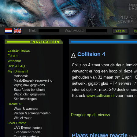
PHOTO :
MOVIES :
Nick:
Wachtwoord:
Laatste nieuws
Collision 4
Δ
Forum
Webchat
Collision 4 staat voor de deur. Inmid
Help & FAQ
verwacht er nog een hoop bij deze wee
Mijn Drome.nl
Helpdesk
gehouden van 31 maart t/m 1 april. O.
Maak/Bewerk reservering
netwerk, gigabit glas FTP servers,
Wijzig naw gegevens
internet uplink, max. 240 deelnemer
Stuur/Lees berichten
Wijzig clan gegevens
Bezoek
www.collision.nl
voor meer in
Site Instellingen
Drome 18
Waar & wanneer
Prijzen & arrangementen
Reageer op dit nieuws
Wie zit waar
Over Drome
LAN Evenementen
Evenement regels
Plaats nieuwe reactie
Over de stichting
(de le