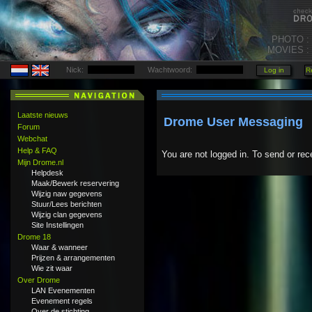
PHOTO :
MOVIES :
Nick:
Wachtwoord:
Laatste nieuws
Drome User Messaging
Forum
Webchat
Help & FAQ
You are not logged in. To send or rec
Mijn Drome.nl
Helpdesk
Maak/Bewerk reservering
Wijzig naw gegevens
Stuur/Lees berichten
Wijzig clan gegevens
Site Instellingen
Drome 18
Waar & wanneer
Prijzen & arrangementen
Wie zit waar
Over Drome
LAN Evenementen
Evenement regels
Over de stichting