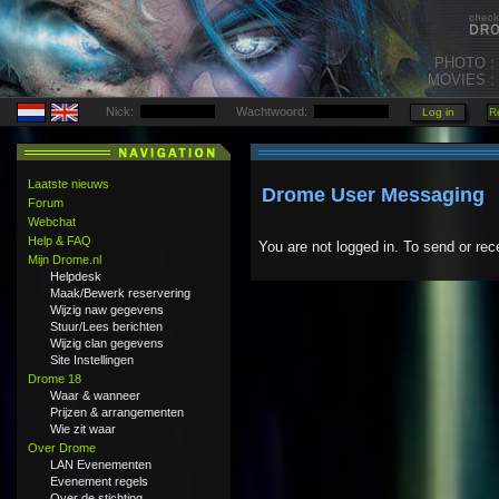
PHOTO :
MOVIES :
Nick:
Wachtwoord:
Laatste nieuws
Drome User Messaging
Forum
Webchat
Help & FAQ
You are not logged in. To send or rec
Mijn Drome.nl
Helpdesk
Maak/Bewerk reservering
Wijzig naw gegevens
Stuur/Lees berichten
Wijzig clan gegevens
Site Instellingen
Drome 18
Waar & wanneer
Prijzen & arrangementen
Wie zit waar
Over Drome
LAN Evenementen
Evenement regels
Over de stichting