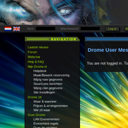
Nick:
Wachtwoord:
Laatste nieuws
Drome User Mes
Forum
Webchat
Help & FAQ
You are not logged in. T
Mijn Drome.nl
Helpdesk
Maak/Bewerk reservering
Wijzig naw gegevens
Stuur/Lees berichten
Wijzig clan gegevens
Site Instellingen
Drome 18
Waar & wanneer
Prijzen & arrangementen
Wie zit waar
Over Drome
LAN Evenementen
Evenement regels
Over de stichting