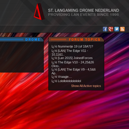
ï¿½
Nummertje 19 (of 18A?)?
ï¿½
[LAN] The Edge V11 -
10,11&1..
ï¿½
[Lan 2015] JoinedForces
ï¿½
The Edge V10 - 24,25&26
Okto..
ï¿½
[LAN] The Edge V9 - 4,5&6
Ap..
ï¿½
Vraagje....
ï¿½
Lolollololololololol
Show All Active topics