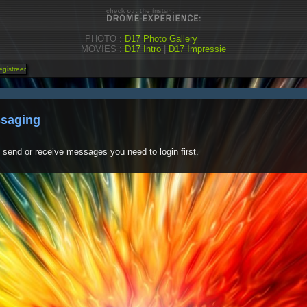
PHOTO :
D17 Photo Gallery
MOVIES :
D17 Intro
|
D17 Impressie
saging
o send or receive messages you need to login first.