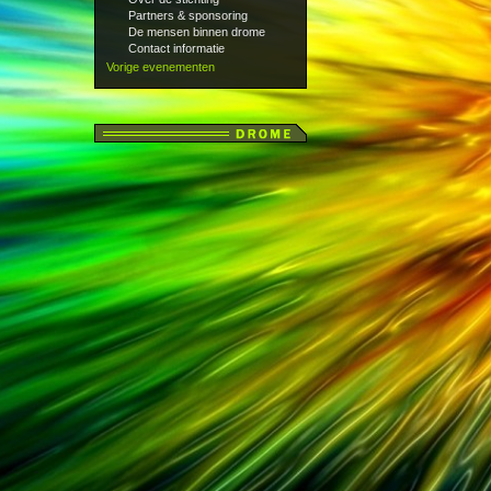
Partners & sponsoring
De mensen binnen drome
Contact informatie
Vorige evenementen