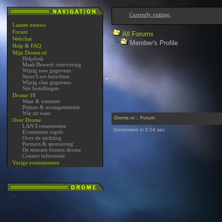
Currently visiting:
Laatste nieuws
Forum
All Forums
Webchat
Member's Profile
Help & FAQ
Mijn Drome.nl
Helpdesk
Maak/Bewerk reservering
Wijzig naw gegevens
Stuur/Lees berichten
Wijzig clan gegevens
Site Instellingen
Drome 18
Waar & wanneer
Prijzen & arrangementen
Wie zit waar
Drome.nl :: Forum
Over Drome
LAN Evenementen
Generated in 0,04 sec.
Evenement regels
Over de stichting
Partners & sponsoring
De mensen binnen drome
Contact informatie
Vorige evenementen