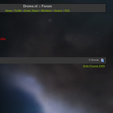
Drome.nl :: Forum
Home
|
Profile
|
Active Topics
|
Members
|
Search
|
FAQ
file
© Drome
Snitz Forums 2000