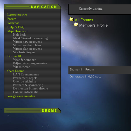
Currently visiting:
Laatste nieuws
Forum
All Forums
Webchat
Member's Profile
Help & FAQ
Mijn Drome.nl
Helpdesk
Maak/Bewerk reservering
Wijzig naw gegevens
Stuur/Lees berichten
Wijzig clan gegevens
Site Instellingen
Drome 18
Waar & wanneer
Prijzen & arrangementen
Wie zit waar
Drome.nl :: Forum
Over Drome
LAN Evenementen
Generated in 0,05 sec.
Evenement regels
Over de stichting
Partners & sponsoring
De mensen binnen drome
Contact informatie
Vorige evenementen