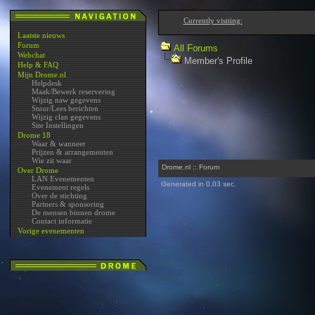
Currently visiting:
Laatste nieuws
Forum
All Forums
Webchat
Member's Profile
Help & FAQ
Mijn Drome.nl
Helpdesk
Maak/Bewerk reservering
Wijzig naw gegevens
Stuur/Lees berichten
Wijzig clan gegevens
Site Instellingen
Drome 18
Waar & wanneer
Prijzen & arrangementen
Wie zit waar
Drome.nl :: Forum
Over Drome
LAN Evenementen
Generated in 0,03 sec.
Evenement regels
Over de stichting
Partners & sponsoring
De mensen binnen drome
Contact informatie
Vorige evenementen