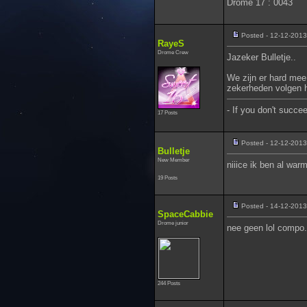
Drome 17 : 0043
Posted - 12-12-2013
RayeS
Drome Crew
Jazeker Bulletje..
We zijn er hard mee
zekerheden volgen ho
- If you don't succee
17 Posts
Posted - 12-12-2013
Bulletje
New Member
niiice ik ben al war
19 Posts
Posted - 14-12-2013
SpaceCabbie
Drome junior
nee geen lol compo..
244 Posts