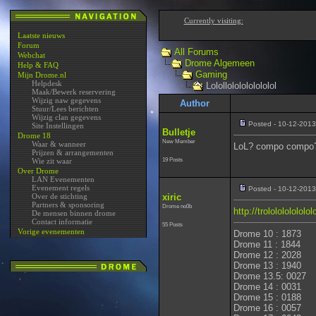
Currently visiting:
Laatste nieuws
Forum
All Forums
Webchat
Drome Algemeen
Help & FAQ
Gaming
Mijn Drome.nl
Helpdesk
Lolollololololololol
Maak/Bewerk reservering
Wijzig naw gegevens
Author
Stuur/Lees berichten
Wijzig clan gegevens
Posted - 10-12-2013
Site Instellingen
Bulletje
Drome 18
New Member
Waar & wanneer
LoL? compo compo
Prijzen & arrangementen
19 Posts
Wie zit waar
Over Drome
LAN Evenementen
Evenement regels
Posted - 10-12-2013
Over de stichting
xiric
Partners & sponsoring
Drome no0b
http://trololololololo
De mensen binnen drome
Contact informatie
55 Posts
Vorige evenementen
Drome 10 : 1873
Drome 11 : 1844
Drome 12 : 2028
Drome 13 : 1940
Drome 13.5: 0027
Drome 14 : 0031
Drome 15 : 0188
Drome 16 : 0057