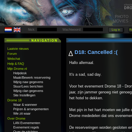
PHOTO :
MOVIES :
Nick:
Wachtwoord:
Laatste nieuws
D18: Cancelled :(
Δ
Forum
Webchat
Hallo allemaal.
Help & FAQ
Mijn Drome.nl
Helpdesk
It's a sad, sad day.
Maak/Bewerk reservering
Wijzig naw gegevens
Voor het evenement Drome 18 - Drom
Stuur/Lees berichten
Wijzig clan gegevens
jaar, zijn jammer genoeg niet genoe
Site Instellingen
het hotel te dekken.
Drome 18
Waar & wanneer
Prijzen & arrangementen
Met pijn in het hart moeten we julli
Wie zit waar
Drome mededelen dat ons evenement
Over Drome
LAN Evenementen
De reserveringen worden gesloten e
Evenement regels
Over de stichting