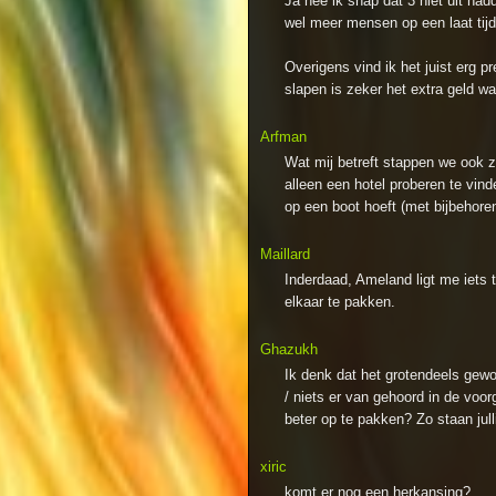
Ja nee ik snap dat 3 niet uit ha
wel meer mensen op een laat tij
Overigens vind ik het juist erg pr
slapen is zeker het extra geld wa
Arfman
Wat mij betreft stappen we ook z
alleen een hotel proberen te vind
op een boot hoeft (met bijbehore
Maillard
Inderdaad, Ameland ligt me iets
elkaar te pakken.
Ghazukh
Ik denk dat het grotendeels gewo
/ niets er van gehoord in de voo
beter op te pakken? Zo staan jull
xiric
komt er nog een herkansing?