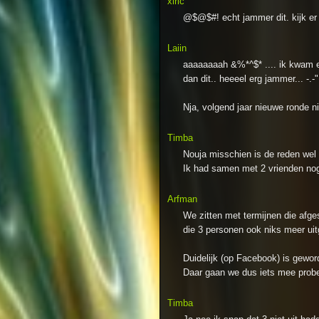
xiric
@$@$#! echt jammer dit. kijk er e
Laiin
aaaaaaaah &%*^$* .... ik kwam ev
dan dit.. heeeel erg jammer... -.-"
Nja, volgend jaar nieuwe ronde n
Timba
Nouja misschien is de reden wel d
Ik had samen met 2 vrienden nog
Arfman
We zitten met termijnen die afge
die 3 personen ook niks meer uit
Duidelijk (op Facebook) is gewor
Daar gaan we dus iets mee probe
Timba