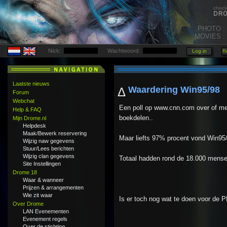
PHOTO :
MOVIES :
Nick:
Wachtwoord:
Laatste nieuws
Waardering Win95/98
Δ
Forum
Webchat
Een poll op www.cnn.com over of m
Help & FAQ
boekdelen..
Mijn Drome.nl
Helpdesk
Maak/Bewerk reservering
Maar liefts 97% procent vond Win95
Wijzig naw gegevens
Stuur/Lees berichten
Wijzig clan gegevens
Totaal hadden rond de 18.000 mense
Site Instellingen
Drome 18
Waar & wanneer
Prijzen & arrangementen
Wie zit waar
Is er toch nog wat te doen voor de PR
Over Drome
LAN Evenementen
Evenement regels
Over de stichting