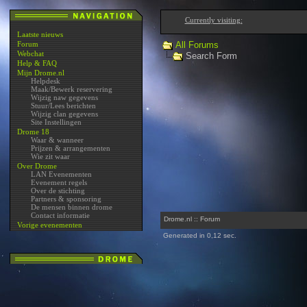
Currently visiting:
Laatste nieuws
Forum
All Forums
Webchat
Search Form
Help & FAQ
Mijn Drome.nl
Helpdesk
Maak/Bewerk reservering
Wijzig naw gegevens
Stuur/Lees berichten
Wijzig clan gegevens
Site Instellingen
Drome 18
Waar & wanneer
Prijzen & arrangementen
Wie zit waar
Over Drome
LAN Evenementen
Evenement regels
Over de stichting
Partners & sponsoring
De mensen binnen drome
Contact informatie
Drome.nl :: Forum
Vorige evenementen
Generated in 0,12 sec.