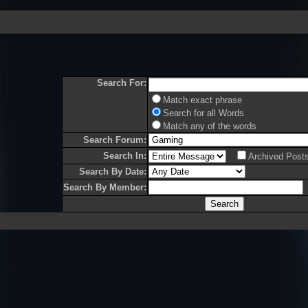
Search For:
Match exact phrase
Search for all Words
Match any of the words
Search Forum:
Search In:
Archived Post
Search By Date:
Search By Member: