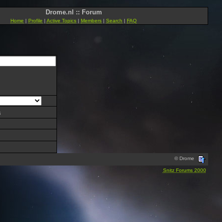
Drome.nl :: Forum
Home
|
Profile
|
Active Topics
|
Members
|
Search
|
FAQ
s
© Drome
Snitz Forums 2000