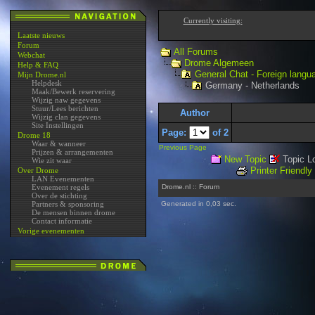
Currently visiting:
Laatste nieuws
Forum
All Forums
Webchat
Drome Algemeen
Help & FAQ
General Chat - Foreign langu
Mijn Drome.nl
Helpdesk
Germany - Netherlands
Maak/Bewerk reservering
Wijzig naw gegevens
Stuur/Lees berichten
Author
Wijzig clan gegevens
Site Instellingen
Page:
of 2
Drome 18
Waar & wanneer
Previous Page
Prijzen & arrangementen
New Topic
Topic L
Wie zit waar
Printer Friendly
Over Drome
LAN Evenementen
Evenement regels
Drome.nl :: Forum
Over de stichting
Partners & sponsoring
Generated in 0,03 sec.
De mensen binnen drome
Contact informatie
Vorige evenementen