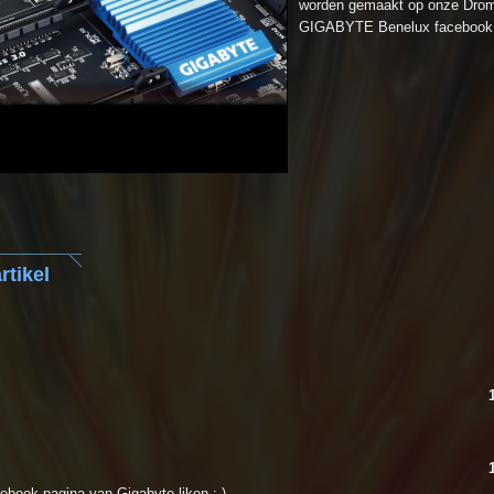
worden gemaakt op onze Drom
GIGABYTE Benelux facebook 
rtikel
ebook pagina van Gigabyte liken ;-)