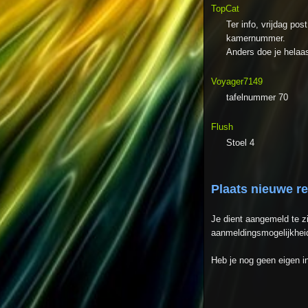
TopCat
Ter info, vrijdag po
kamernummer.
Anders doe je helaa
Voyager7149
tafelnummer 70
Flush
Stoel 4
Plaats nieuwe r
Je dient aangemeld te z
aanmeldingsmogelijkheid
Heb je nog geen eigen 