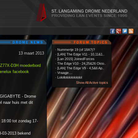
·
Nummertje 19 (of 18A?)?
13 maart 2013
·
[LAN] The Edge V11 - 10,11&1..
·
[Lan 2015] JoinedForces
·
The Edge V10 - 24,25&26 Okto..
Z77X-D3H moederbord
·
[LAN] The Edge V9 - 4,5&6 Ap..
nelux facebook
·
Vraagje....
·
Lolollololololololol
Show All Active topics
de GIGABYTE - Drome
el naar huis met dit
 18:00 tot zondag 17-
18-03-2013 bekend