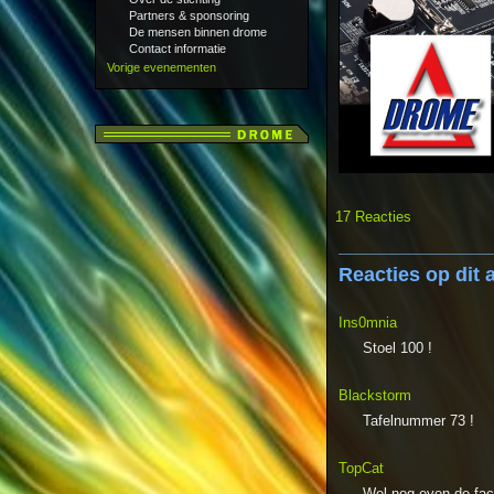
Partners & sponsoring
De mensen binnen drome
Contact informatie
Vorige evenementen
17 Reacties
Reacties op dit a
Ins0mnia
Stoel 100 !
Blackstorm
Tafelnummer 73 !
TopCat
Wel nog even de fac