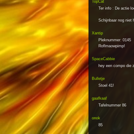
TopCat
Ter info : De actie 
Schijnbaar nog niet 
Xantip
Pleknummer: 0145
Roflmaowpimp!
SpaceCabbie
hey een compo die ze
Bulletje
Stoel 41!
gaafkaaf
Tafelnummer 86
onok
85