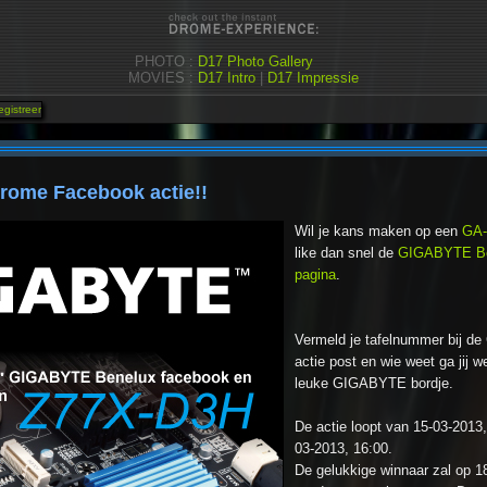
PHOTO :
D17 Photo Gallery
MOVIES :
D17 Intro
|
D17 Impressie
rome Facebook actie!!
Wil je kans maken op een
GA-
like dan snel de
GIGABYTE Be
pagina
.
Vermeld je tafelnummer bij 
actie post en wie weet ga jij w
leuke GIGABYTE bordje.
De actie loopt van 15-03-2013,
03-2013, 16:00.
De gelukkige winnaar zal op 