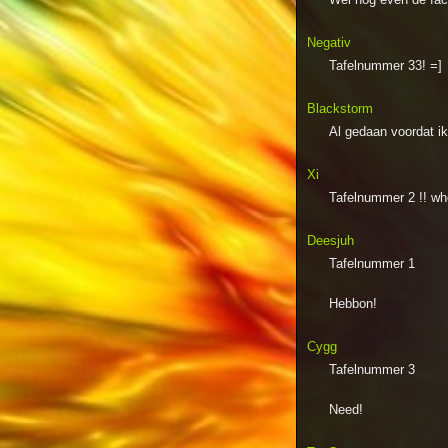
Negativ
Tafelnummer 33! =]
Blackstorm
Al gedaan voordat ik
Xi
Tafelnummer 2 !! w
Deesjuh
Tafelnummer 1
Hebbon!
Cygg
Tafelnummer 3
Need!