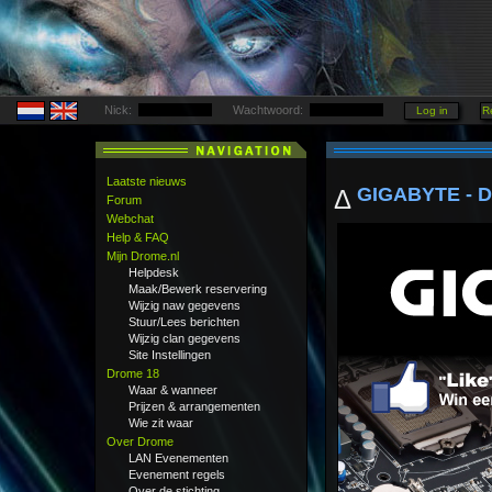
Nick:
Wachtwoord:
Laatste nieuws
GIGABYTE - D
Δ
Forum
Webchat
Help & FAQ
Mijn Drome.nl
Helpdesk
Maak/Bewerk reservering
Wijzig naw gegevens
Stuur/Lees berichten
Wijzig clan gegevens
Site Instellingen
Drome 18
Waar & wanneer
Prijzen & arrangementen
Wie zit waar
Over Drome
LAN Evenementen
Evenement regels
Over de stichting