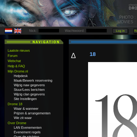
PHOTO :
MOVIES :
Nick:
Wachtwoord:
Laatste nieuws
18
Δ
Forum
Webchat
Help & FAQ
Mijn Drome.nl
Helpdesk
Maak/Bewerk reservering
Wijzig naw gegevens
Stuur/Lees berichten
Wijzig clan gegevens
Site Instellingen
Drome 18
Waar & wanneer
Prijzen & arrangementen
Wie zit waar
Over Drome
LAN Evenementen
Evenement regels
Over de stichting