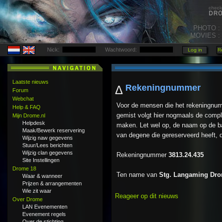
PHOTO :
MOVIES :
Nick:
Wachtwoord:
Laatste nieuws
Rekeningnummer
Δ
Forum
Webchat
Voor de mensen die het rekeningnum
Help & FAQ
gemist volgt hier nogmaals de comple
Mijn Drome.nl
Helpdesk
maken. Let wel op, de naam op de
Maak/Bewerk reservering
van degene die gereserveerd heeft,
Wijzig naw gegevens
Stuur/Lees berichten
Wijzig clan gegevens
Rekeningnummer
3813.24.435
Site Instellingen
Drome 18
Ten name van
Stg. Langaming Dro
Waar & wanneer
Prijzen & arrangementen
Wie zit waar
Reageer op dit nieuws
Over Drome
LAN Evenementen
Evenement regels
Over de stichting