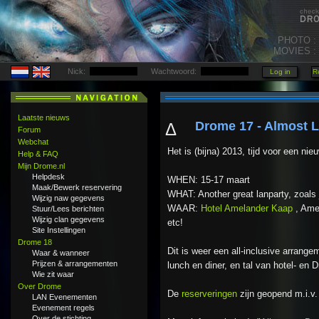
PHOTO :
MOVIES :
Nick:
Wachtwoord:
Laatste nieuws
Drome 17 - Almost L
Δ
Forum
Webchat
Het is (bijna) 2013, tijd voor een ni
Help & FAQ
Mijn Drome.nl
Helpdesk
WHEN: 15-17 maart
Maak/Bewerk reservering
WHAT: Another great lanparty, zoals 
Wijzig naw gegevens
WAAR:
Hotel Amelander Kaap
, Amel
Stuur/Lees berichten
Wijzig clan gegevens
etc!
Site Instellingen
Drome 18
Dit is weer een all-inclusive arrange
Waar & wanneer
Prijzen & arrangementen
lunch en diner, en tal van hotel- en 
Wie zit waar
Over Drome
De
reserveringen
zijn geopend m.i.v.
LAN Evenementen
Evenement regels
Over de stichting