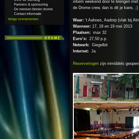
intiem weekend door te brengen met
Partners & sponsoring
de Drome crew, dan is dit je kans. ;)
De mensen binnen drome
Contact informatie
Vorige evenementen
Waar:
’t Aahoes, Aadorp (vlak bij Al
Wanneer:
17, 18 en 19 mei 2013
Plaatsen:
max 32
Euro’s:
27,50 p.p.
Netwerk:
Giegelbit
Internet:
Ja
Reserveringen
zijn inmiddels geopen