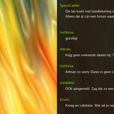
SpaceCabbie
Die lan komt met handtekening v
Alleen die al zijn een fortuin wa
Ins0mnia
gezellig!
Arfman
Krijg geen verkeerde ideeën bij "i
Ins0mnia
Arfman no worry Durex is geen s
zombified
OOk aangemeld. Zag dat ze een 
Krashi
Kroeg en cafetaria. Wat wil je no