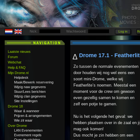
PHOTO :
MOVIES :
Nick:
Wachtwoord:
Laatste nieuws
Drome 17.1 - Featherli
Δ
Forum
Webchat
Zo tussen de normale evenementen
Help & FAQ
door houden wij nog wel eens een
Mijn Drome.nl
Helpdesk
soort mini-Drome, welke wij
Maak/Bewerk reservering
Featherlite’s noemen. Meestal een
Wijzig naw gegevens
moment voor de crew om gewoon
Stuur/Lees berichten
Wijzig clan gegevens
even gezellig samen te komen en
Site Instellingen
zelf een potje te gamen.
Drome 18
Waar & wanneer
Prijzen & arrangementen
Nu is het volgende het geval: we
Wie zit waar
hebben plaatsen over in de zaal en ji
Over Drome
mag ook komen!
LAN Evenementen
Dus mocht je zin hebben om een
Evenement regels
Over de stichting