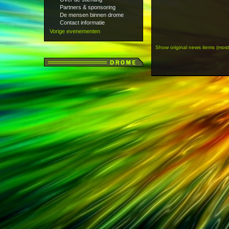
Partners & sponsoring
De mensen binnen drome
Contact informatie
Vorige evenementen
Show original news items (most r