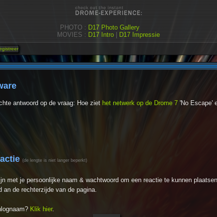
PHOTO :
D17 Photo Gallery
MOVIES :
D17 Intro
|
D17 Impressie
ware
achte antwoord op de vraag: Hoe ziet
het netwerk op de Drome 7
'No Escape' e
eactie
(de lengte is niet langer beperkt)
ijn met je persoonlijke naam & wachtwoord om een reactie te kunnen plaatsen
 an de rechterzijde van de pagina.
inlognaam?
Klik hier
.