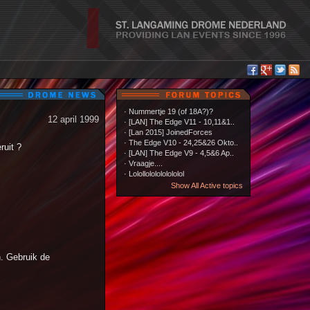
·
Nummertje 19 (of 18A?)?
12 april 1999
·
[LAN] The Edge V11 - 10,11&1..
·
[Lan 2015] JoinedForces
·
The Edge V10 - 24,25&26 Okto..
ruit ?
·
[LAN] The Edge V9 - 4,5&6 Ap..
·
Vraagje....
·
Lolollololololololol
Show All Active topics
. Gebruik de