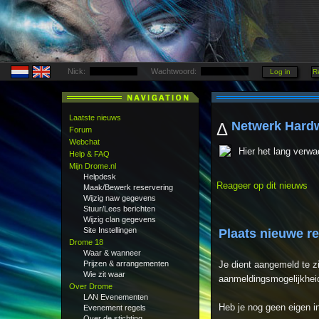
Nick:
Wachtwoord:
Laatste nieuws
Netwerk Hard
Δ
Forum
Webchat
Hier het lang verw
Help & FAQ
Mijn Drome.nl
Helpdesk
Reageer op dit nieuws
Maak/Bewerk reservering
Wijzig naw gegevens
Stuur/Lees berichten
Wijzig clan gegevens
Site Instellingen
Plaats nieuwe r
Drome 18
Waar & wanneer
Prijzen & arrangementen
Je dient aangemeld te z
Wie zit waar
aanmeldingsmogelijkheid
Over Drome
LAN Evenementen
Heb je nog geen eigen 
Evenement regels
Over de stichting