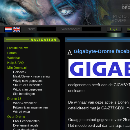
PHOTO :
MOVIES :
Nick:
Wachtwoord:
Laatste nieuws
Gigabyte-Drome faceb
Δ
Forum
Webchat
Help & FAQ
Mijn Drome.nl
Helpdesk
Maak/Bewerk reservering
Wijzig naw gegevens
deelgenomen heeft aan de GIGABYT
Stuur/Lees berichten
Wijzig clan gegevens
deelname.
Site Instellingen
Drome 18
De winnaar van deze actie is Dorien
Waar & wanneer
Prijzen & arrangementen
gefeliciteerd met je GA-Z77X-D3H m
Wie zit waar
Over Drome
Graag je contact gegevens voor 25 
LAN Evenementen
Het moederbord zal dan a.s.a.p. naa
Evenement regels
Over de stichting