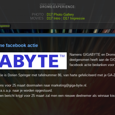
PHOTO :
D17 Photo Gallery
MOVIES :
D17 Intro
|
D17 Impressie
e facebook actie
Namens GIGABYTE en Drome wi
deelgenomen heeft aan de G
facebook actie bedanken voor
ie is Dorien Springer met tafelnummer 86, van harte gefeliciteerd met je G
ens voor 25 maart doormailen naar
marketing@giga-byte.nl
.
a.s.a.p. naar je worden opgestuurd.
bericht krijgt voor 25 maart zal men een nieuwe deelnemer als winnaar kie