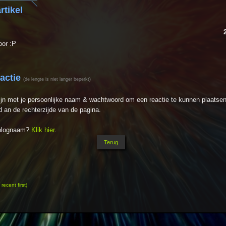
rtikel
oor :P
eactie
(de lengte is niet langer beperkt)
ijn met je persoonlijke naam & wachtwoord om een reactie te kunnen plaatsen
 an de rechterzijde van de pagina.
inlognaam?
Klik hier
.
ecent first)