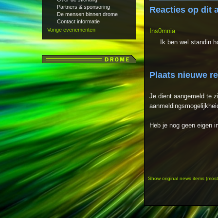
Partners & sponsoring
Reacties op dit a
De mensen binnen drome
Contact informatie
Vorige evenementen
Ins0mnia
Ik ben wel standin h
Plaats nieuwe r
Je dient aangemeld te z
aanmeldingsmogelijkheid
Heb je nog geen eigen 
Show original news items (most r