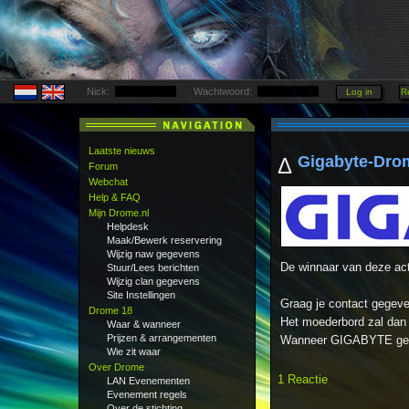
Nick:
Wachtwoord:
Laatste nieuws
Gigabyte-Drom
Δ
Forum
Webchat
Help & FAQ
Mijn Drome.nl
Helpdesk
Maak/Bewerk reservering
Wijzig naw gegevens
De winnaar van deze act
Stuur/Lees berichten
Wijzig clan gegevens
Site Instellingen
Graag je contact gegev
Drome 18
Het moederbord zal dan 
Waar & wanneer
Prijzen & arrangementen
Wanneer GIGABYTE geen 
Wie zit waar
Over Drome
1 Reactie
LAN Evenementen
Evenement regels
Over de stichting