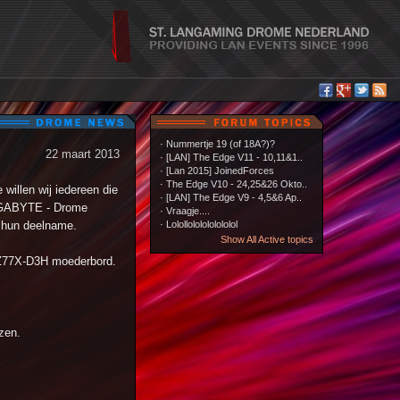
·
Nummertje 19 (of 18A?)?
22 maart 2013
·
[LAN] The Edge V11 - 10,11&1..
·
[Lan 2015] JoinedForces
·
The Edge V10 - 24,25&26 Okto..
llen wij iedereen die
·
[LAN] The Edge V9 - 4,5&6 Ap..
IGABYTE - Drome
·
Vraagje....
 hun deelname.
·
Lolollololololololol
Show All Active topics
A-Z77X-D3H moederbord.
zen.